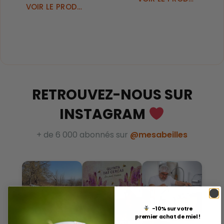
VOIR LE PRODUIT
RETROUVEZ-NOUS SUR
INSTAGRAM
+ de 6 000 abonnés sur
@mesabeilles
-10% sur votre
premier achat de miel !