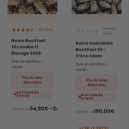
(Aucun
★
★
★
★
★
★
★
★
★
★
(26 avis)
avis)
Reine Buckfast
Reine inséminée
fécondée F1
Buckfast f0 -
Élevage 2026
Frère Adam
Date d'expédition /
Date d'expédition /
retrait :
retrait :
Plus de dates
Plus de dates
disponibles
disponibles
RUPTURE DE
RUPTURE DE
STOCK
STOCK
34,90
€
–
34,95
€
à partir de
190,00
€
à partir de
VOIR LE PRODUIT