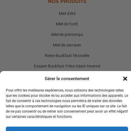
NOS PRODUITS
Miel d'été
Miel de forêt
Miel de printemps
Miel de sarrasin
Reine Buckfast fécondée
Essaim Buckfast Frère Adam hiverné
Reine inséminée Buckfast Frère Adam
Gérer le consentement
AIDE
Pour offrir les meilleures expériences, nous utilisons des technologies telles
que les cookies pour stocker et/ou accéder aux informations des appareils. Le
Contact
fait de consentir à ces technologies nous permettra de traiter des données
telles que le comportement de navigation ou les ID uniques sur ce site. Le fait
Conditions Générales de Ventes
de ne pas consentir ou de retirer son consentement peut avoir un effet négatif
sur certaines caractéristiques et fonctions.
Mentions Légales