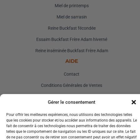
Miel de printemps
Miel de sarrasin
Reine Buckfast fécondée
Essaim Buckfast Frère Adam hiverné
Reine inséminée Buckfast Frère Adam
AIDE
Contact
Conditions Générales de Ventes
Mentions Légales
Gérer le consentement
Pour offrir les meilleures expériences, nous utilisons des technologies telles
que les cookies pour stocker et/ou accéder aux informations des appareils. Le
Copyright © 2026 Mes Abeilles Tous les droits sont réservés.
fait de consentir à ces technologies nous permettra de traiter des données
telles que le comportement de navigation ou les ID uniques sur ce site. Le fait
de ne pas consentir ou de retirer son consentement peut avoir un effet négatif