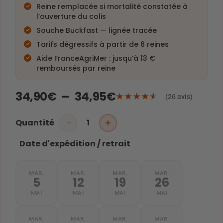
Reine remplacée si mortalité constatée à
l’ouverture du colis
Souche Buckfast — lignée tracée
Tarifs dégressifs à partir de 6 reines
Aide FranceAgriMer : jusqu’à 13 €
remboursés par reine
34,90
€
–
34,95
€
★
★
★
★
★
(26 avis)
−
+
Quantité
Date d'expédition / retrait
MAR.
MAR.
MAR.
MAR.
5
12
19
26
MAI
MAI
MAI
MAI
MAR.
MAR.
MAR.
MAR.