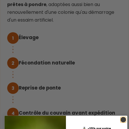
prêtes à pondre
, adaptées aussi bien au
renouvellement d'une colonie qu'au démarrage
d'un essaim artificiel.
Élevage
1
Fécondation naturelle
2
Reprise de ponte
3
Contrôle du couvain avant expédition
4
-10% sur votre