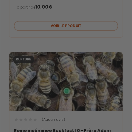
10,00
€
à partir de
VOIR LE PRODUIT
★
★
★
★
★
(Aucun avis)
Reine inséminée Buckfast f0 - Frère Adam