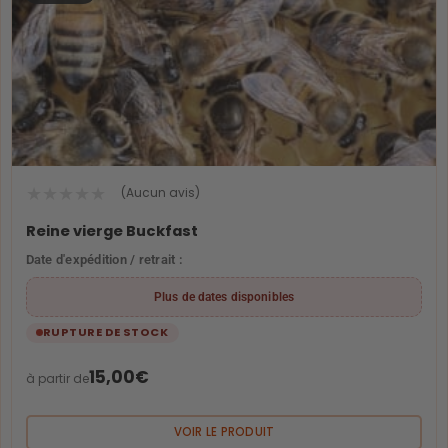
★
★
★
★
★
(Aucun avis)
Reine vierge Buckfast
Date d'expédition / retrait :
Plus de dates disponibles
RUPTURE DE STOCK
15,00
€
à partir de
VOIR LE PRODUIT