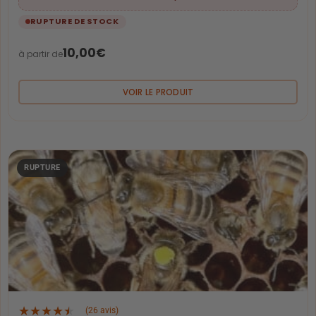
RUPTURE DE STOCK
10,00
€
à partir de
VOIR LE PRODUIT
★
★
★
★
★
(26 avis)