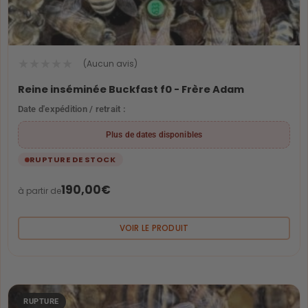
★
★
★
★
★
(Aucun avis)
Reine inséminée Buckfast f0 - Frère Adam
Date d'expédition / retrait :
Plus de dates disponibles
RUPTURE DE STOCK
190,00
€
à partir de
VOIR LE PRODUIT