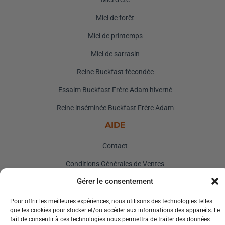
Miel de forêt
Miel de printemps
Miel de sarrasin
Reine Buckfast fécondée
Essaim Buckfast Frère Adam hiverné
Reine inséminée Buckfast Frère Adam
AIDE
Contact
Conditions Générales de Ventes
Gérer le consentement
Mentions Légales
Pour offrir les meilleures expériences, nous utilisons des technologies telles
que les cookies pour stocker et/ou accéder aux informations des appareils. Le
fait de consentir à ces technologies nous permettra de traiter des données
Copyright © 2026 Mes Abeilles Tous les droits sont réservés.